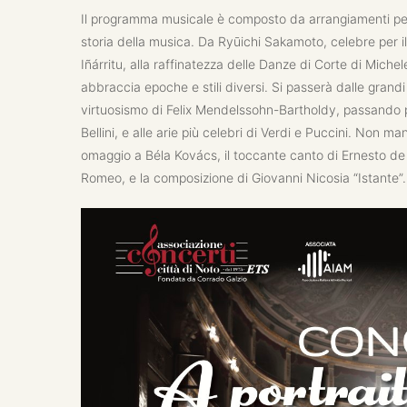
Il programma musicale è composto da arrangiamenti per c
storia della musica. Da Ryūichi Sakamoto, celebre per i
Iñárritu, alla raffinatezza delle Danze di Corte di Mich
abbraccia epoche e stili diversi. Si passerà dalle grand
virtuosismo di Felix Mendelssohn-Bartholdy, passando per
Bellini, e alle arie più celebri di Verdi e Puccini. N
omaggio a Béla Kovács, il toccante canto di Ernesto de C
Romeo, e la composizione di Giovanni Nicosia “Istante”.