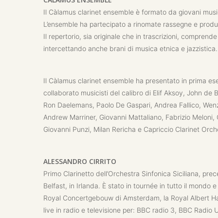
Il Càlamus clarinet ensemble è formato da giovani musici
L’ensemble ha partecipato a rinomate rassegne e produzio
Il repertorio, sia originale che in trascrizioni, compr
intercettando anche brani di musica etnica e jazzistica.
Il Càlamus clarinet ensemble ha presentato in prima ese
collaborato musicisti del calibro di Elif Aksoy, John de
Ron Daelemans, Paolo De Gaspari, Andrea Fallico, Wenze
Andrew Marriner, Giovanni Mattaliano, Fabrizio Meloni, 
Giovanni Punzi, Milan Rericha e Capriccio Clarinet Orch
ALESSANDRO CIRRITO
Primo Clarinetto dell’Orchestra Sinfonica Siciliana, pre
Belfast, in Irlanda. È stato in tournée in tutto il mondo e 
Royal Concertgebouw di Amsterdam, la Royal Albert Hal
live in radio e televisione per: BBC radio 3, BBC Radio 