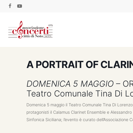
Skip
facebook
youtube
to
main
content
A PORTRAIT OF CLARI
DOMENICA 5 MAGGIO
– OR
Teatro Comunale Tina Di L
Domenica 5 maggio il Teatro Comunale Tina Di Lorenzo 
protagonisti il Calamus Clarinet Ensemble e Alessandro Ci
Sinfonica Siciliana; l’evento è curato dell’Associazione C