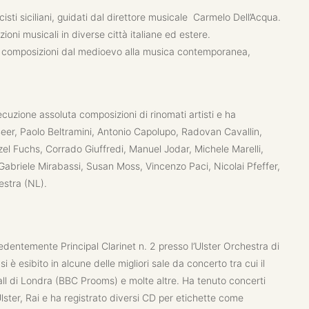
sti siciliani, guidati dal direttore musicale Carmelo Dell’Acqua.
ni musicali in diverse città italiane ed estere.
ende composizioni dal medioevo alla musica contemporanea,
cuzione assoluta composizioni di rinomati artisti e ha
 Beer, Paolo Beltramini, Antonio Capolupo, Radovan Cavallin,
l Fuchs, Corrado Giuffredi, Manuel Jodar, Michele Marelli,
Gabriele Mirabassi, Susan Moss, Vincenzo Paci, Nicolai Pfeffer,
estra (NL).
cedentemente Principal Clarinet n. 2 presso l’Ulster Orchestra di
si è esibito in alcune delle migliori sale da concerto tra cui il
l di Londra (BBC Prooms) e molte altre. Ha tenuto concerti
Ulster, Rai e ha registrato diversi CD per etichette come