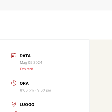
DATA
Mag 05 2024
Expired!
ORA
8:00 pm - 9:00 pm
LUOGO