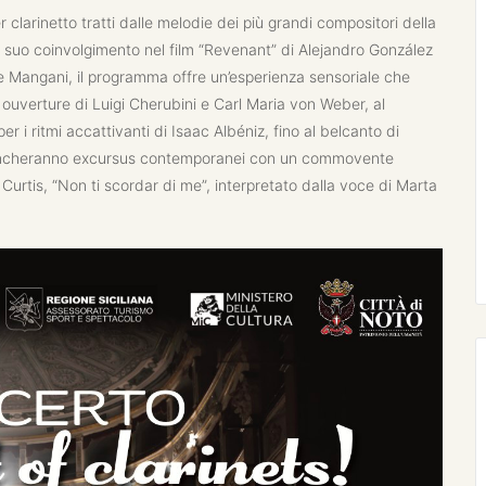
larinetto tratti dalle melodie dei più grandi compositori della
l suo coinvolgimento nel film “Revenant” di Alejandro González
ele Mangani, il programma offre un’esperienza sensoriale che
i ouverture di Luigi Cherubini e Carl Maria von Weber, al
 i ritmi accattivanti di Isaac Albéniz, fino al belcanto di
on mancheranno excursus contemporanei con un commovente
urtis, “Non ti scordar di me”, interpretato dalla voce di Marta