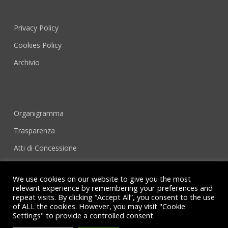
Privacy Policy
Cookies Policy
Archivio
Organigramma
Trasparenza
Atti di Concessione
We use cookies on our website to give you the most
relevant experience by remembering your preferences and
repeat visits. By clicking “Accept All”, you consent to the use
of ALL the cookies. However, you may visit "Cookie
Settings" to provide a controlled consent.
© 2026 Associazione Concerti Città di Noto.