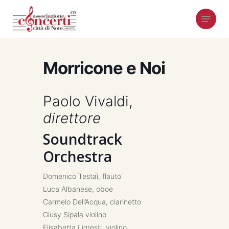
Skip
Menu
to
main
content
Morricone e Noi
Paolo Vivaldi,
direttore
Soundtrack
Orchestra
Domenico Testaì, flauto
Luca Albanese, oboe
Carmelo Dell’Acqua, clarinetto
Giusy Sipala violino
Elisabetta Ligresti, violino